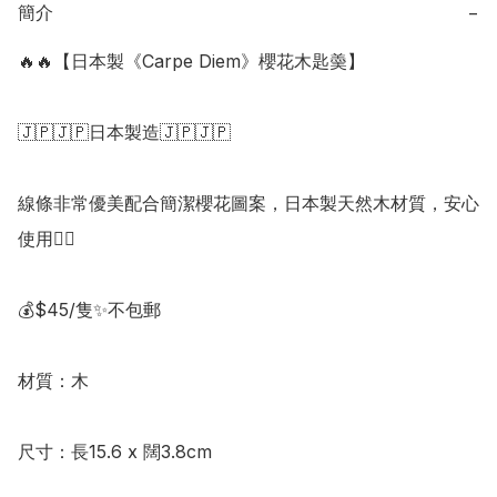
簡介
−
🔥🔥【日本製《Carpe Diem》櫻花木匙羮】

🇯🇵🇯🇵日本製造🇯🇵🇯🇵

線條非常優美配合簡潔櫻花圖案，日本製天然木材質，安心
使用👍🏻

💰$45/隻✨不包郵

材質：木

尺寸：長15.6 x 闊3.8cm
