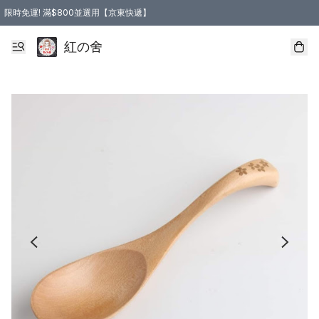
限時免運! 滿$800並選用【京東快遞】
紅の舍