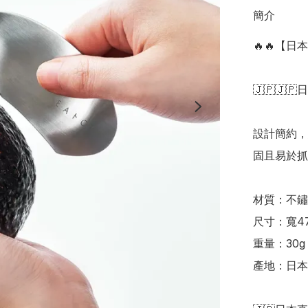
簡介
🔥🔥【日
🇯🇵🇯🇵
設計簡約，
固且易於抓握
材質：不鏽
尺寸：寬47m
重量：30g

產地：日本
