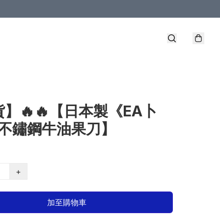
】🔥🔥【日本製《EA卜
》不鏽鋼牛油果刀】
+
加至購物車