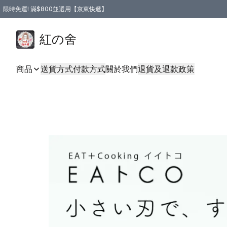
限時免運! 滿$800並選用【京東快遞】
紅の舍
商品
送貨方式
付款方式
關於我們
退貨及退款政策