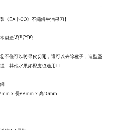
−
本製《EA卜CO》不鏽鋼牛油果刀】

日本製造🇯🇵🇯🇵

您不僅可以將果皮切開，還可以去除種子，造型堅
，其他水果如橙皮也適用👍🏻

鋼

m x 長88mm x 高10mm
