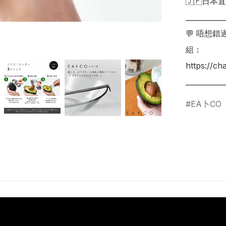
🇯🇵日本直
___________
💬 唔想
組：

https://c
EA卜CO