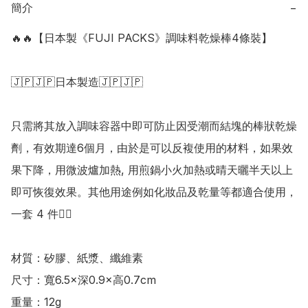
簡介
−
🔥🔥【日本製《FUJI PACKS》調味料乾燥棒4條裝】

🇯🇵🇯🇵日本製造🇯🇵🇯🇵

只需將其放入調味容器中即可防止因受潮而結塊的棒狀乾燥
劑，有效期達6個月，由於是可以反複使用的材料，如果效
果下降，用微波爐加熱, 用煎鍋小火加熱或晴天曬半天以上
即可恢復效果。其他用途例如化妝品及乾量等都適合使用，
一套 4 件👍🏻

材質：矽膠、紙漿、纖維素

尺寸：寬6.5×深0.9×高0.7cm

重量：12g
