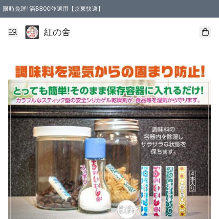
限時免運! 滿$800並選用【京東快遞】
紅の舍