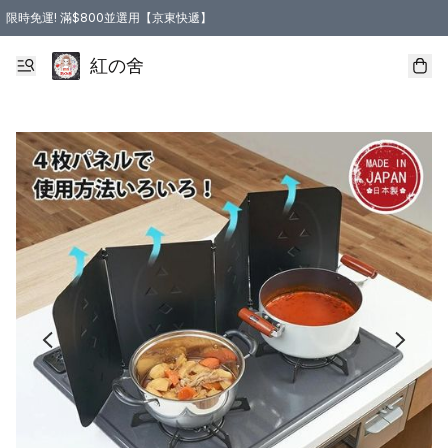
限時免運! 滿$800並選用【京東快遞】
紅の舍