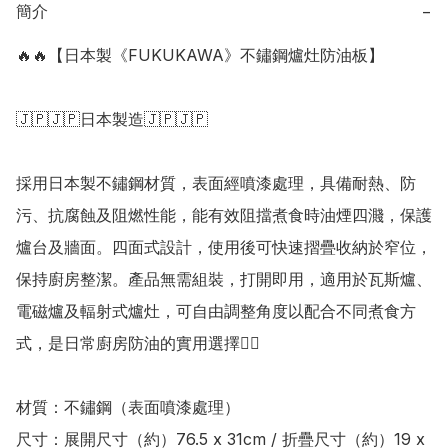
簡介
−
🔥🔥【日本製《FUKUKAWA》不鏽鋼爐灶防油板】

🇯🇵🇯🇵日本製造🇯🇵🇯🇵

採用日本製不鏽鋼材質，表面經噴漆處理，具備耐熱、防
污、抗腐蝕及阻燃性能，能有效阻擋煮食時油煙四濺，保護
爐台及牆面。四面式設計，使用後可快速摺疊收納於窄位，
保持廚房整潔。產品無需組裝，打開即用，適用於瓦斯爐、
電磁爐及輻射式爐灶，可自由調整角度以配合不同煮食方
式，是日常廚房防油的實用選擇👍🏻

材質：不鏽鋼（表面噴漆處理）

尺寸：展開尺寸（約）76.5 x 31cm / 折疊尺寸（約）19 x 