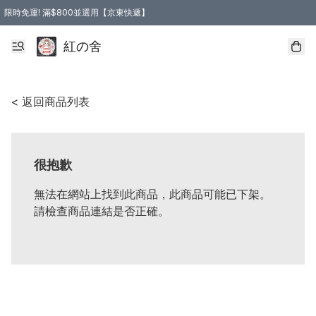
限時免運! 滿$800並選用【京東快遞】
紅の舍
< 返回商品列表
很抱歉
無法在網站上找到此商品，此商品可能已下架。
請檢查商品連結是否正確。