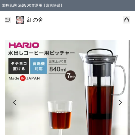
限時免運! 滿$800並選用【京東快遞】
紅の舍