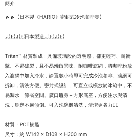
簡介
−
🔥🔥【日本製《HARIO》密封式冷泡咖啡壺】

🇯🇵🇯🇵日本製造🇯🇵🇯🇵

Tritan™ 材質製成：具備玻璃般的透明感，卻更輕巧、耐衝
擊、不易破裂，且不易殘留異味。附咖啡濾網，將咖啡粉放
入濾網中加入冷水，靜置數小時即可完成冷泡咖啡。濾網可
拆卸，清洗方便。密封式設計，可直立或橫放於冰箱中，不
易漏水，節省空間。廣口瓶身＋方形底座，方便注水與清
洗，穩定不易傾倒。可入洗碗機清洗，清潔更省力👍🏻

材質：PCT樹脂 

尺寸：約 W142 × D108 × H300 mm 
