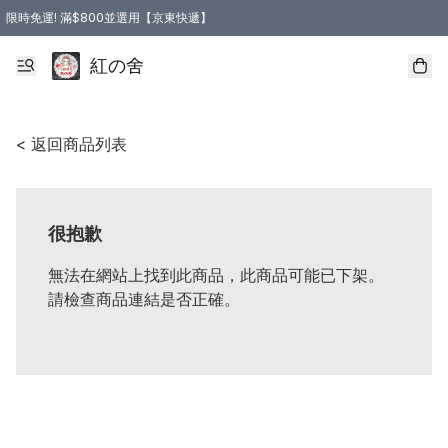
限時免運! 滿$800並選用【京東快遞】
紅の舍
< 返回商品列表
很抱歉
無法在網站上找到此商品，此商品可能已下架。
請檢查商品連結是否正確。