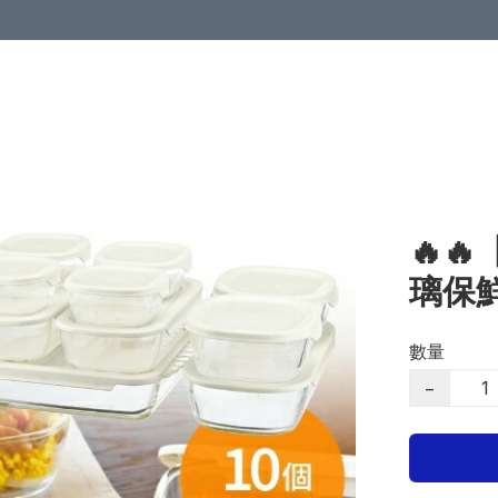
🔥
璃保
數量
−