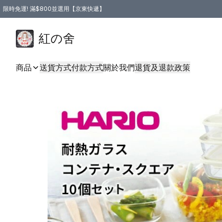
限時免運! 滿$800並選用【京東快遞】
紅の舍
商品
送貨方式
付款方式
關於我們
退貨及退款政策