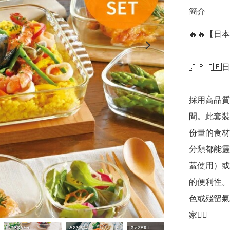
簡介
🔥🔥【日
🇯🇵🇯🇵
採用高品質
間。此套裝
份量的食材
分類都能靈
蓋使用）或
的便利性。
色或殘留氣
家👍🏻
