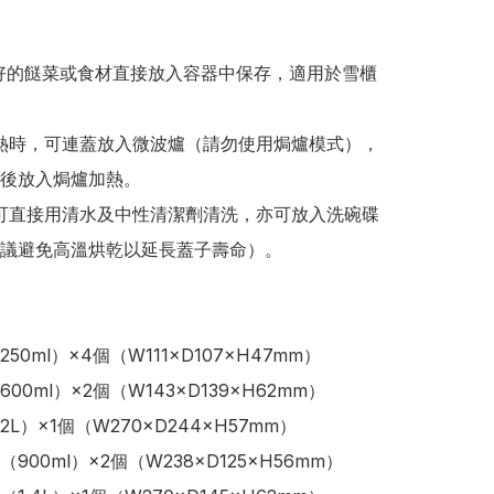
將煮好的餸菜或食材直接放入容器中保存，適用於雪櫃
要加熱時，可連蓋放入微波爐（請勿使用焗爐模式），
後放入焗爐加熱。

用後可直接用清水及中性清潔劑清洗，亦可放入洗碗碟
議避免高溫烘乾以延長蓋子壽命）。

50ml）×4個（W111×D107×H47mm）

00ml）×2個（W143×D139×H62mm）

L）×1個（W270×D244×H57mm）

900ml）×2個（W238×D125×H56mm）
