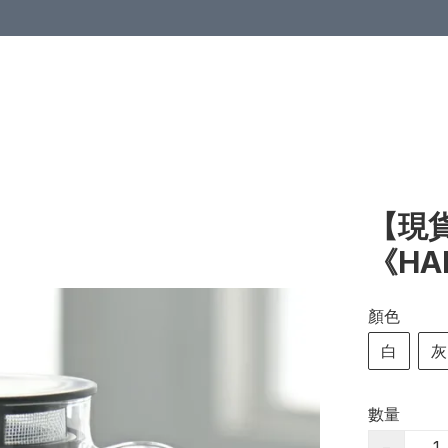
【現貨
《HA
顏色
白
灰
數量
−