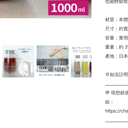
也能輕鬆收納
材質：本體
尺寸：約寬 15
容量：實用容
重量：約 31
產地：日本
💢如沒註
___________
💬 唔想
組：

https://c
___________