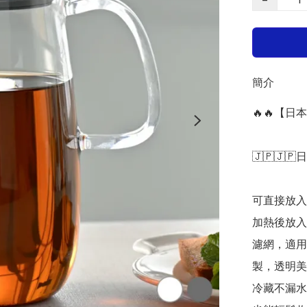
簡介
🔥🔥【日
🇯🇵🇯🇵
可直接放入
加熱後放入
濾網，適用
製，透明美
冷藏不漏水