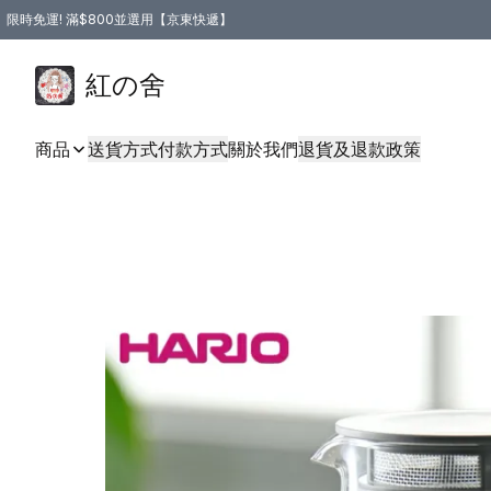
限時免運! 滿$800並選用【京東快遞】
紅の舍
商品
送貨方式
付款方式
關於我們
退貨及退款政策