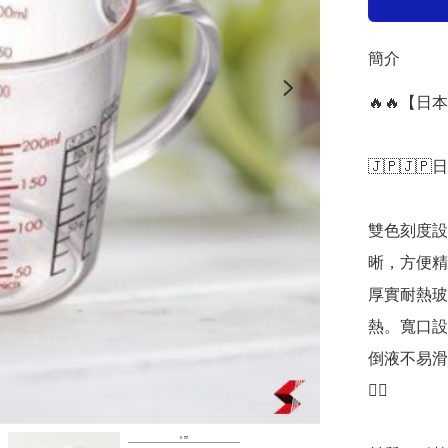
簡介
🔥🔥【日
🇯🇵🇯🇵
雙色刻度設
晰，方便精
厚實耐熱玻
熱。寬口設
倒液不易滑
👍🏻
