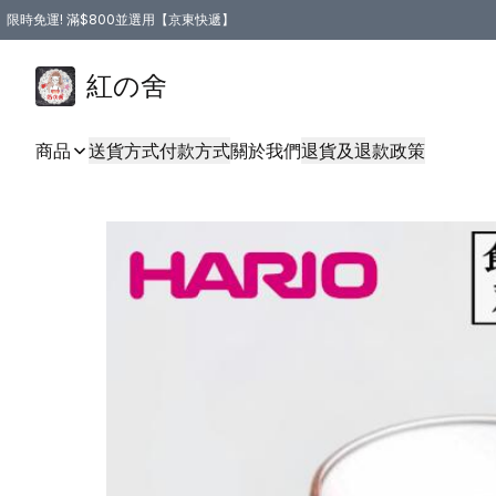
限時免運! 滿$800並選用【京東快遞】
紅の舍
商品
送貨方式
付款方式
關於我們
退貨及退款政策