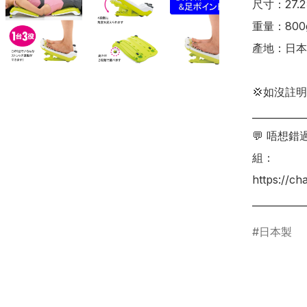
尺寸：27.2×
重量：800g
產地：日本

💢如沒註
___________
💬 唔想
組：

https://c
日本製