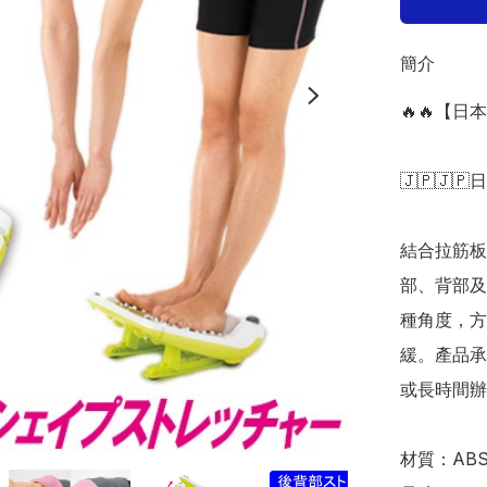
簡介
🔥🔥【日
🇯🇵🇯🇵
結合拉筋板
部、背部及
種角度，方
緩。產品承
或長時間辦公
材質：AB