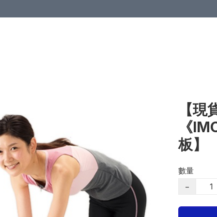
【現貨
《IM
板】
數量
−