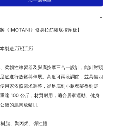
加至購物車
−
本製《IMOTANI》修身拉筋腳底按摩板】

日本製造🇯🇵🇯🇵

、柔韌性練習器及腳底按摩三合一設計，能針對頸
足底進行放鬆與伸展。高度可兩段調節，並具備四
便用家依照需求調整，從足底到小腿都能得到舒
重達 100 公斤，材質耐用，適合居家運動、健身
後的肌肉放鬆👍🏻

S樹脂、聚丙烯、彈性體
