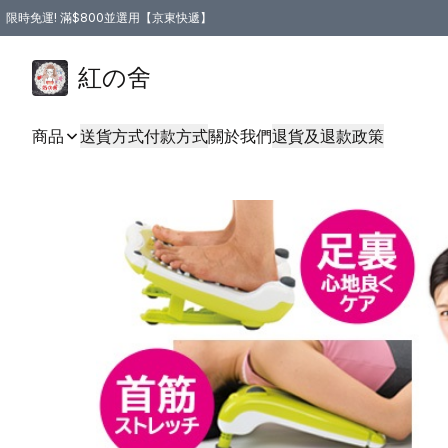
限時免運! 滿$800並選用【京東快遞】
紅の舍
商品
送貨方式
付款方式
關於我們
退貨及退款政策