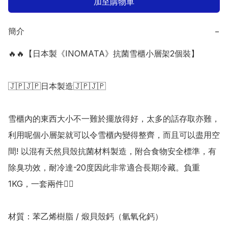
加至購物車
簡介
−
🔥🔥【日本製《INOMATA》抗菌雪櫃小層架2個裝】

🇯🇵🇯🇵日本製造🇯🇵🇯🇵

雪櫃內的東西大小不一難於擺放得好，太多的話存取亦難，
利用呢個小層架就可以令雪櫃內變得整齊，而且可以盡用空
間! 以混有天然貝殼抗菌材料製造，附合食物安全標準，有
除臭功效，耐冷達-20度因此非常適合長期冷藏。負重
1KG，一套兩件👍🏻 

材質：苯乙烯樹脂 / 煅貝殼鈣（氫氧化鈣）
