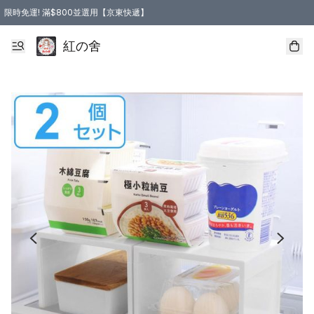
限時免運! 滿$800並選用【京東快遞】
紅の舍