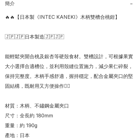
簡介
−
🔥🔥【日本製《INTEC KANEKI》木柄雙槽合桃鉗】

🇯🇵🇯🇵日本製造🇯🇵🇯🇵

能輕鬆夾開合桃及銀杏等硬殼食材。雙槽設計，可根據果實
大小選擇合適槽位，並利用殼縫位置施力，減少果仁碎裂，
保持完整度。木柄手感舒適，握持穩定，配合金屬夾口的堅
固結構，既耐用又方便操作👍🏻

材質：木柄、不鏽鋼金屬夾口 

尺寸：全長約 180mm 

重量：約 190g

產地：日本
