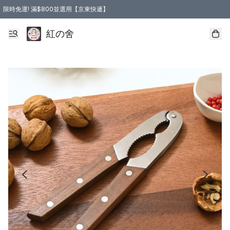
限時免運! 滿$800並選用【京東快遞】
紅の舍