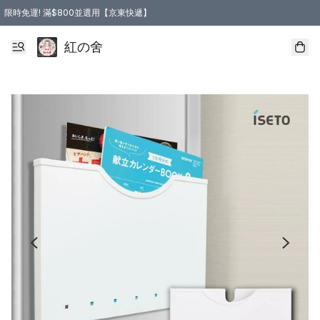
限時免運! 滿$800並選用【京東快遞】
紅の舍