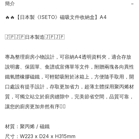
簡介
−
🔥🔥【日本製《ISETO》磁吸文件收納盒】A4

🇯🇵🇯🇵日本製造🇯🇵🇯🇵

專為整理廚房小物設計，可容納A4透明資料夾，適合存放
說明書、保固單、食譜或宣傳單等文件，附贈兩塊各向異性
鐵氧體橡膠磁鐵，可輕鬆吸附於冰箱上，方便隨手取用，開
口處設有提手設計，存取更加省力，超薄主體採用聚丙烯材
質，可獨立站立於廚房縫隙中，完美節省空間，品質可靠，
讓您的廚房更加井然有序👍🏻

材質：聚丙烯 / 磁鐵   

尺寸：W223 x D24 x H315mm 
