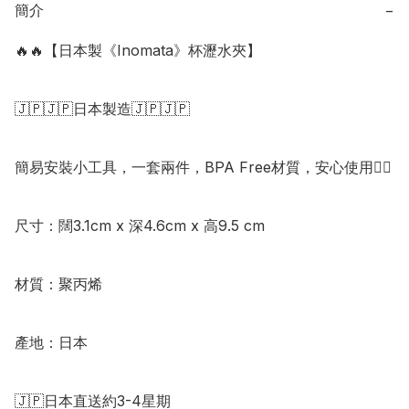
簡介
−
🔥🔥【日本製《Inomata》杯瀝水夾】

🇯🇵🇯🇵日本製造🇯🇵🇯🇵

簡易安裝小工具，一套兩件，BPA Free材質，安心使用👍🏻

尺寸：闊3.1cm x 深4.6cm x 高9.5 cm

材質：聚丙烯

產地：日本

🇯🇵日本直送約3-4星期