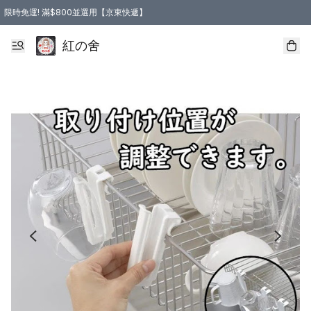
限時免運! 滿$800並選用【京東快遞】
紅の舍