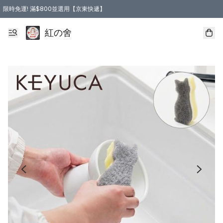
限時免運! 滿$800並選用【京東快遞】
紅の舍