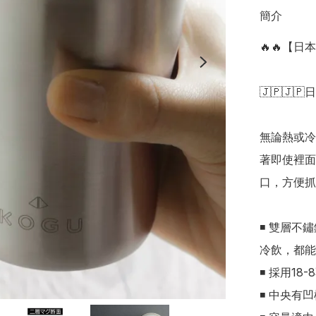
簡介
🔥🔥【日
🇯🇵🇯🇵
無論熱或冷
著即使裡面
口，方便抓握
◾ 雙層不
冷飲，都能
◾ 採用1
◾ 中央有