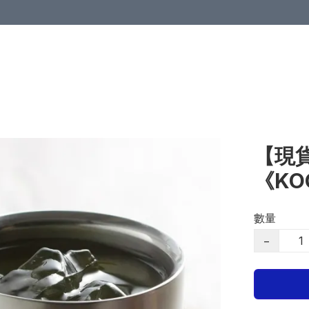
【現貨
《K
數量
−