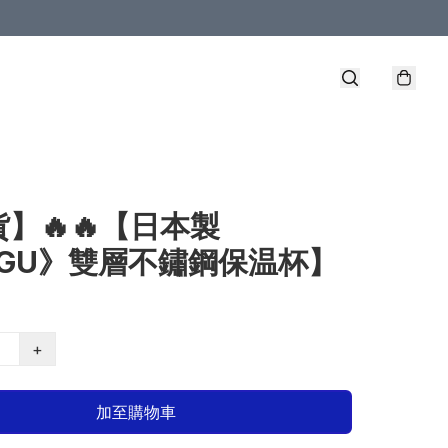
】🔥🔥【日本製
OGU》雙層不鏽鋼保温杯】
+
加至購物車