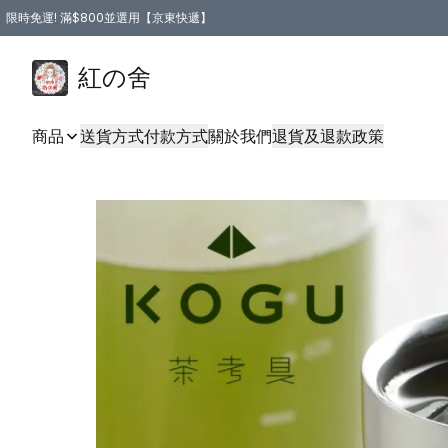
限時免運! 滿$800並選用【京東快遞】
紅の舍
商品
送貨方式
付款方式
關於我們
退貨及退款政策