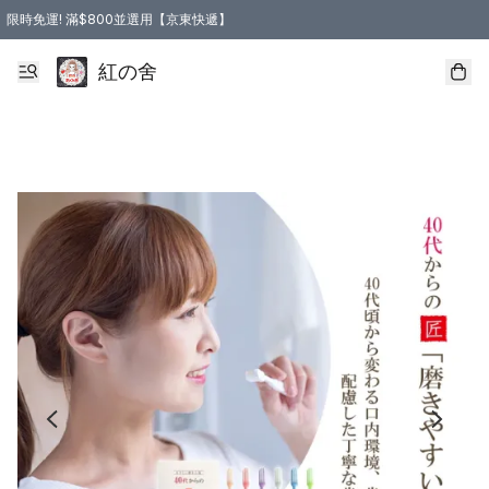
限時免運! 滿$800並選用【京東快遞】
紅の舍