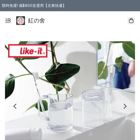
限時免運! 滿$800並選用【京東快遞】
紅の舍