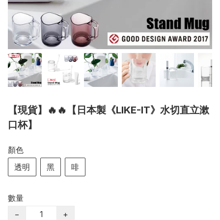
【現貨】🔥🔥【日本製《LIKE-IT》水切直立漱
口杯】
顏色
透明
黑
啡
數量
−
+