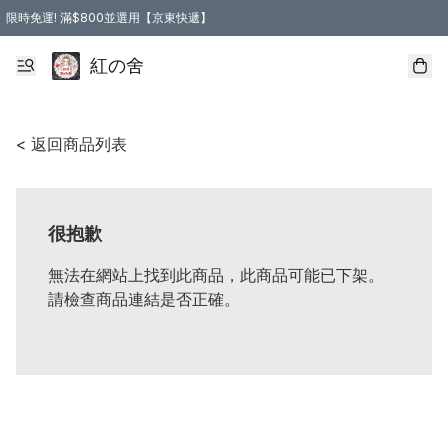
限時免運! 滿$800並選用【京東快遞】
紅の舍
< 返回商品列表
很抱歉
無法在網站上找到此商品，此商品可能已下架。
請檢查商品連結是否正確。