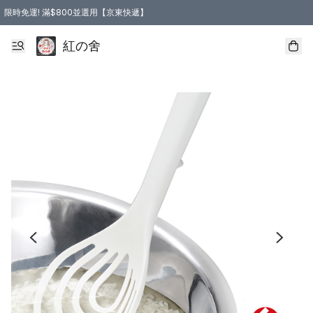
限時免運! 滿$800並選用【京東快遞】
紅の舍