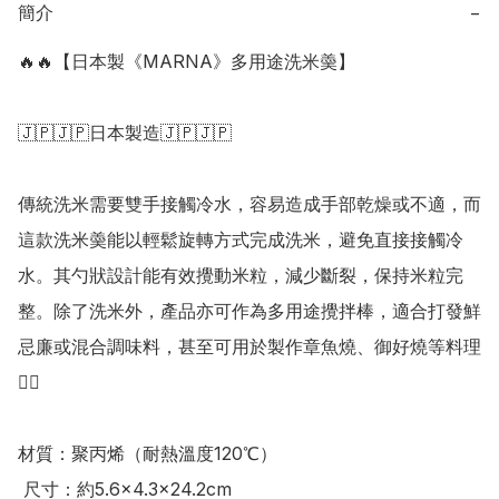
簡介
−
🔥🔥【日本製《MARNA》多用途洗米羮】

🇯🇵🇯🇵日本製造🇯🇵🇯🇵

傳統洗米需要雙手接觸冷水，容易造成手部乾燥或不適，而
這款洗米羮能以輕鬆旋轉方式完成洗米，避免直接接觸冷
水。其勺狀設計能有效攪動米粒，減少斷裂，保持米粒完
整。除了洗米外，產品亦可作為多用途攪拌棒，適合打發鮮
忌廉或混合調味料，甚至可用於製作章魚燒、御好燒等料理
👍🏻 

材質：聚丙烯（耐熱溫度120℃）

 尺寸：約5.6×4.3×24.2cm
