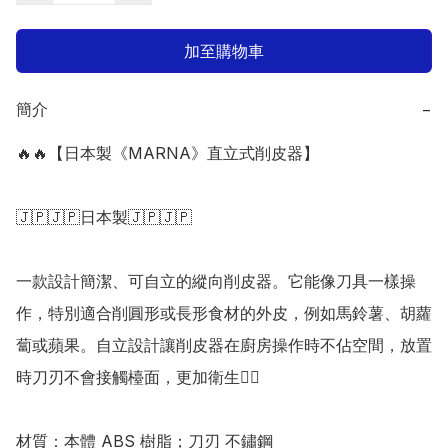
加至購物車
簡介
−
🔥🔥【日本製《MARNA》直立式削皮器】

🇯🇵🇯🇵日本製🇯🇵🇯🇵

一款設計簡潔、可自立的縱向削皮器。它能像刀具一樣操
作，特別適合削圓形或長形食材的外皮，例如馬鈴薯、胡蘿
蔔或蘋果。自立設計讓削皮器在廚房操作時不佔空間，放置
時刀刃不會接觸檯面，更加衛生👍🏻

材質：本體 ABS 樹脂；刀刃 不鏽鋼
