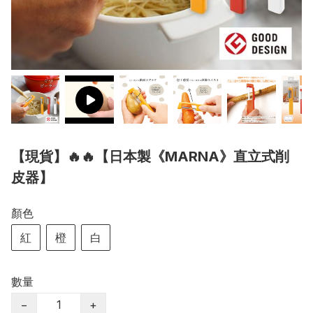
【現貨】🔥🔥【日本製《MARNA》直立式削
皮器】
顏色
紅
橙
白
數量
−
+