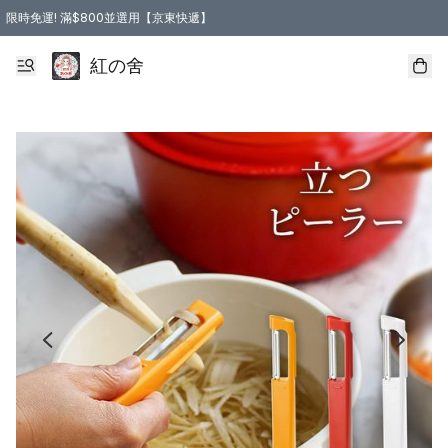
限時免運! 滿$800並選用【京東快遞】
紅の舍