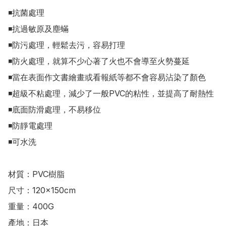
◾抗菌處理

◾抗過敏原及塵蟎

◾防污處理，輕鬆去污，容易打理

◾防火處理，就算不少心著了火也不會導至火勢蔓延

◾當在表面作文書繪畫或看報紙等都不會容易沾染了顏色

◾超級不粘處理，減少了一般PVC的粘性，並提高了耐熱性

◾底面防滑處理，不易移位

◾防靜電處理

◾可水洗

材質：PVC樹脂 

尺寸：120×150cm 

重量：400G

產地：日本
