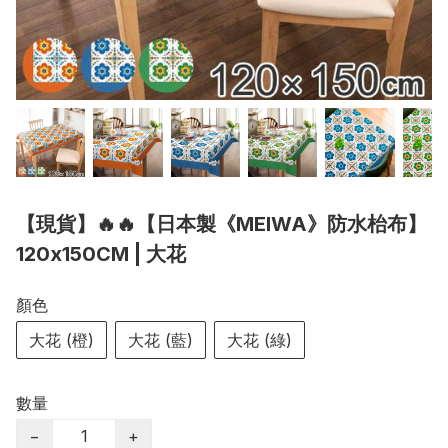
【現貨】🔥🔥【日本製《MEIWA》防水枱布】
120x150CM | 大花
顏色
大花 (橙)
大花 (藍)
大花 (綠)
數量
−
+