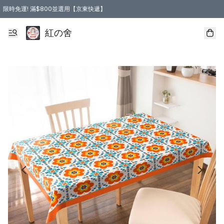
限時免運! 滿$800並選用【京東快遞】
紅の舍