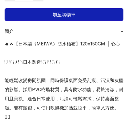
加至購物車
簡介
−
🔥🔥【日本製《MEIWA》防水枱布】120x150CM  | 心心

🇯🇵🇯🇵日本製造🇯🇵🇯🇵

能輕鬆改變房間氛圍，同時保護桌面免受刮痕、污漬和灰塵
的影響。採用PVC樹脂材質，具有防水功能，易於清潔，耐
用且美觀。適合日常使用，污漬可輕鬆擦拭，保持桌面整
潔。若有皺褶，可使用吹風機加熱並拉平，簡單又方便。
👍🏻
