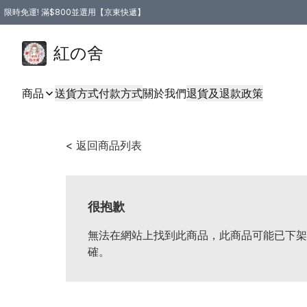
限時免運! 滿$800並選用【京東快遞】
紅の舍
商品
送貨方式
付款方式
關於我們
退貨及退款政策
< 返回商品列表
很抱歉
無法在網站上找到此商品，此商品可能已下架
確。