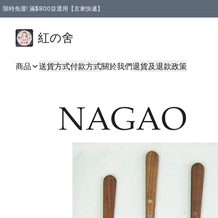
限時免運! 滿$800並選用【京東快遞】
紅の舍
商品
送貨方式
付款方式
關於我們
退貨及退款政策