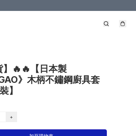
】🔥🔥【日本製
AGAO》木柄不鏽鋼廚具套
件裝】
+