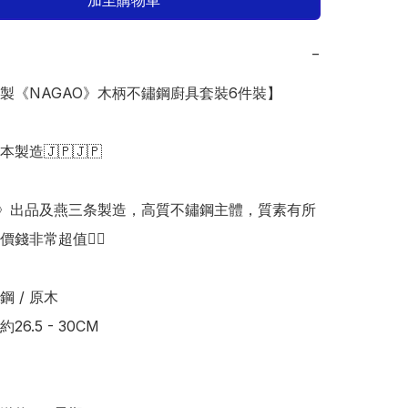
加至購物車
−
日本製《NAGAO》木柄不鏽鋼廚具套裝6件裝】

日本製造🇯🇵🇯🇵

O》出品及燕三条製造，高質不鏽鋼主體，質素有所
錢非常超值👍🏻

 / 原木

6.5 - 30CM
