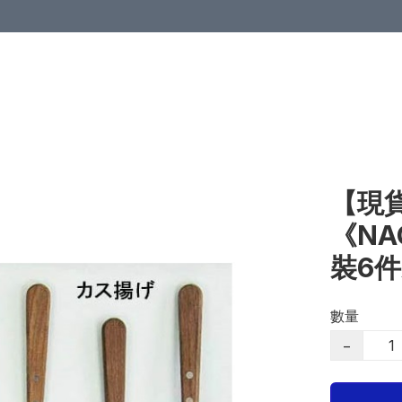
【現貨
《N
裝6
數量
−