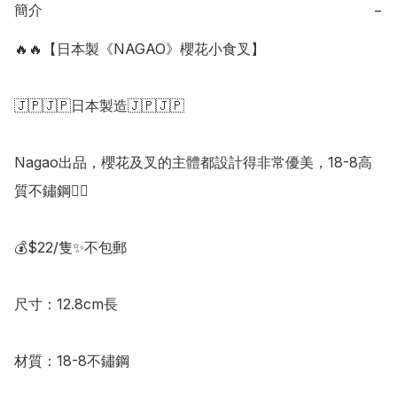
簡介
−
🔥🔥【日本製《NAGAO》櫻花小食叉】

🇯🇵🇯🇵日本製造🇯🇵🇯🇵

Nagao出品，櫻花及叉的主體都設計得非常優美，18-8高
質不鏽鋼👍🏻

💰$22/隻✨不包郵 

尺寸：12.8cm長

材質：18-8不鏽鋼
