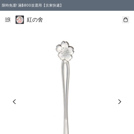
限時免運! 滿$800並選用【京東快遞】
紅の舍