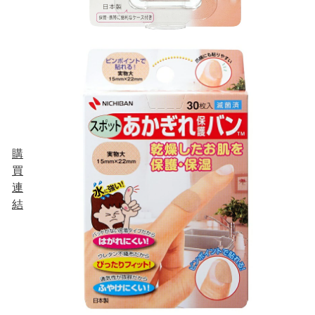
購
買
連
結