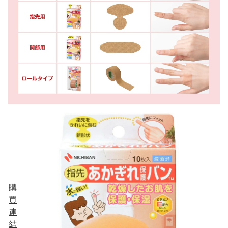
購
買
連
結