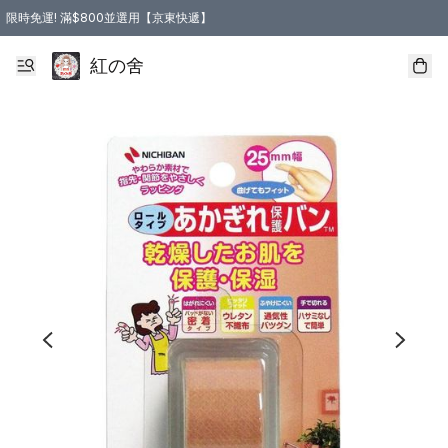
限時免運! 滿$800並選用【京東快遞】
紅の舍