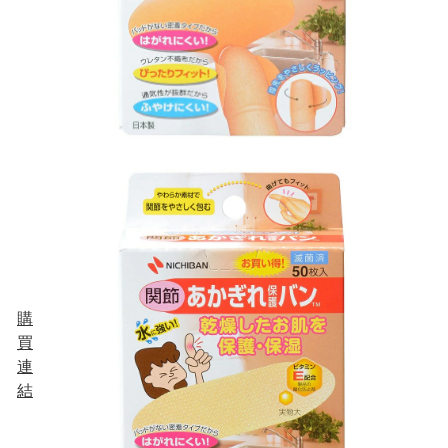
購
買
連
結