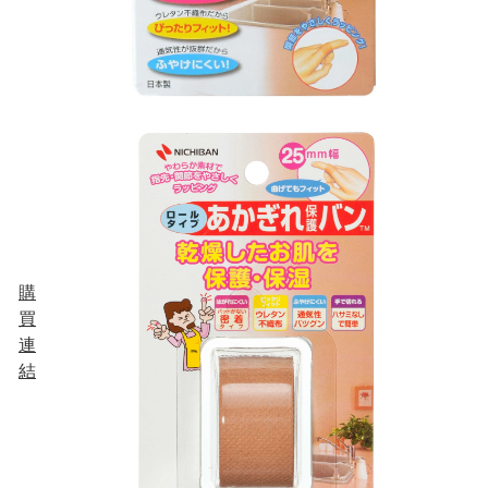
購
買
連
結