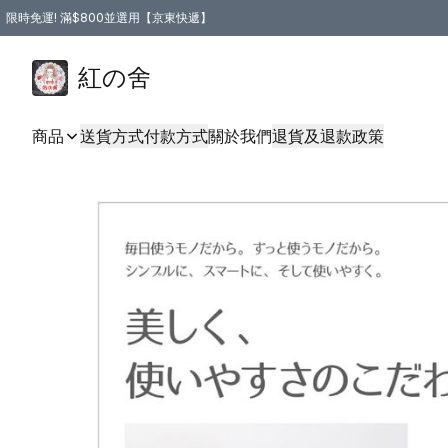
限時免運! 滿$800並選用【京東快遞】
紅の舍
商品
送貨方式
付款方式
關於我們
退貨及退款政策