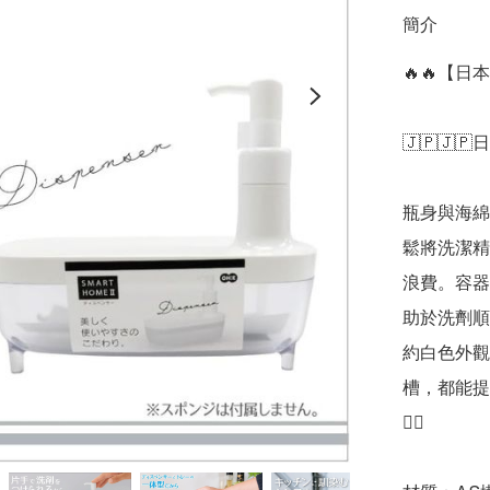
簡介
🔥🔥【
🇯🇵🇯🇵
瓶身與海綿
鬆將洗潔精
浪費。容器
助於洗劑順
約白色外觀
槽，都能提
👍🏻
