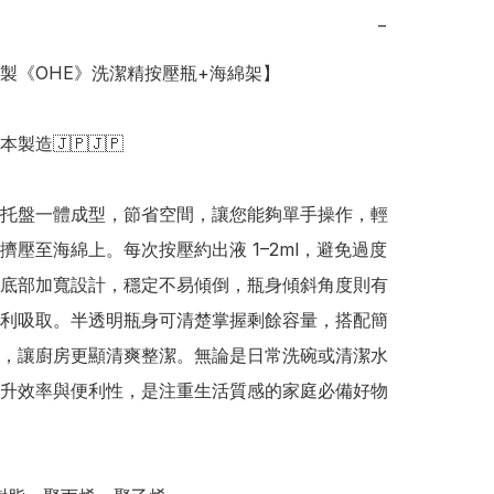
−
日本製《OHE》洗潔精按壓瓶+海綿架】

日本製造🇯🇵🇯🇵

托盤一體成型，節省空間，讓您能夠單手操作，輕
擠壓至海綿上。每次按壓約出液 1–2ml，避免過度
底部加寬設計，穩定不易傾倒，瓶身傾斜角度則有
利吸取。半透明瓶身可清楚掌握剩餘容量，搭配簡
，讓廚房更顯清爽整潔。無論是日常洗碗或清潔水
升效率與便利性，是注重生活質感的家庭必備好物