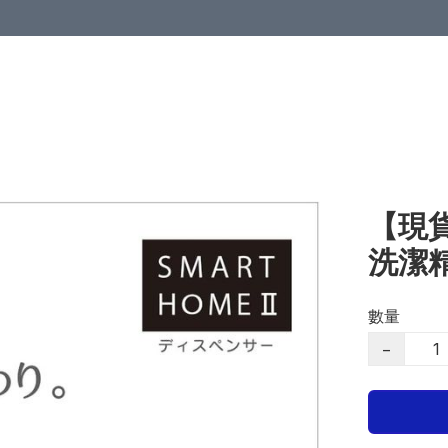
【現貨
洗潔
數量
−