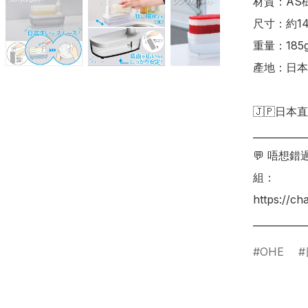
材質：AS
尺寸：約14.3
重量：185g
產地：日本

🇯🇵日本直
___________
💬 唔想
組：

https://c
OHE