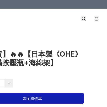
】🔥🔥【日本製《OHE》
精按壓瓶+海綿架】
+
加至購物車