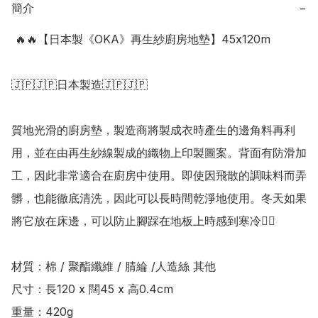
簡介
−
 🔥🔥【日本製《OKA》再生紗廚房地墊】45x120m

🇯🇵🇯🇵日本製造🇯🇵🇯🇵

質地光滑的廚房墊，製造商將製成衣時產生的邊角料再利
用，並在由再生紗線製成的織物上印製圖案。背面有防滑加
工，因此非常適合在廚房中使用。即使因飛散的調味料而弄
髒，也能徹底清洗，因此可以長時間乾淨地使用。冬天如果
將它放在床邊，可以防止腳踩在地板上時感到寒冷👍🏻

材質：棉 / 聚酯纖維 / 腈綸 /人造絲 其他

尺寸：長120 x 闊45 x 高0.4cm	

重量：420g
