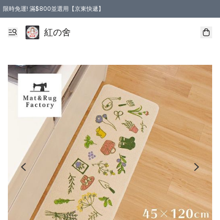
限時免運! 滿$800並選用【京東快遞】
紅の舍