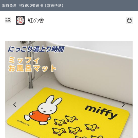
限時免運! 滿$800並選用【京東快遞】
紅の舍