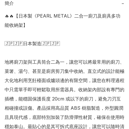
簡介
−
🔥🔥【日本製《PEARL METAL》二合一廚刀及廚具多功
能收納架】

🇯🇵🇯🇵日本製造🇯🇵🇯🇵

地將廚刀架與工具筒合二為一，讓您可以將最常用的廚刀、
菜箸、湯勺、甚至是廚房剪刀集中收納。直立式的設計能極
大化地利用烹飪檯面或爐頭邊的有限空間，讓您在料理過程
中只需單手即可輕鬆取用所需器具。收納架內部設有專門的
插槽，能穩固保護長度 20cm 或以下的廚刀，避免刀刃互
相碰撞或誤傷。產品採用高品質 ABS 樹脂製造，外型圓潤
且具現代感，底部特別加裝了防滑彈性材質，確保在使用時
穩如泰山。最貼心的是其可拆式底座設計，讓您可以隨時清