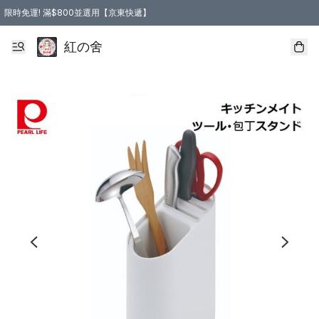
限時免運! 滿$800並選用【京東快遞】
紅の舍