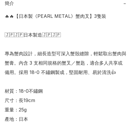
簡介
−
🔥🔥【日本製《PEARL METAL》蟹肉叉】3隻裝

🇯🇵🇯🇵日本製造🇯🇵🇯🇵

專為蟹肉設計，細長造型可深入蟹殼縫隙，輕鬆取出蟹肉與
蟹膏。內含 3 支相同規格的蟹叉／蟹匙，適合多人共享或
備用。採用 18-0 不鏽鋼製成，堅固耐用、易於清洗👍 

材質：18-0不鏽鋼

尺寸：長19cm

重量：25g

產地：日本
