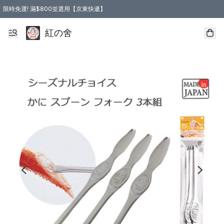
限時免運! 滿$800並選用【京東快遞】
紅の舍