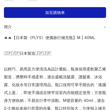
加至購物車
簡介
−
🔥🔥【日本製《PLYS》便攜旅行補充瓶】M | 40ML

🇯🇵🇯🇵日本製造🇯🇵🇯🇵

以輕巧、易用及方便清洗為設計重點，瓶身採用柔軟聚乙烯
製造，擠壓時手感柔和，適合盛載洗髮露、護髮素、沐浴
露、化妝水等日常護理用品。瓶口採用可單手開合的「搖擺
式上蓋」，即使手濕或在狹窄浴室內亦能穩定使用；方形瓶
身方便收納，不易在行李中滾動。M號容量約 40ml，適合 
2–3 晚短途旅行所需的份量。瓶口特別加大，方便倒入補充