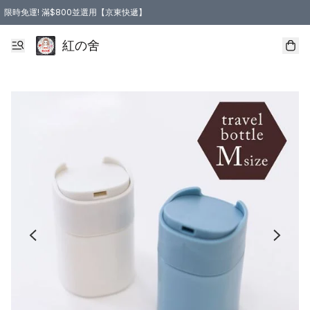
限時免運! 滿$800並選用【京東快遞】
紅の舍