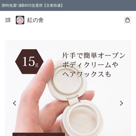
限時免運! 滿$800並選用【京東快遞】
紅の舍