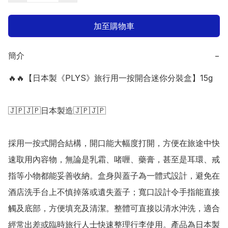
加至購物車
簡介
−
🔥🔥【日本製《PLYS》旅行用一按開合迷你分裝盒】15g

🇯🇵🇯🇵日本製造🇯🇵🇯🇵

採用一按式開合結構，開口能大幅度打開，方便在旅途中快
速取用內容物，無論是乳霜、啫喱、藥膏，甚至是耳環、戒
指等小物都能妥善收納。盒身與蓋子為一體式設計，避免在
酒店洗手台上不慎掉落或遺失蓋子；寬口設計令手指能直接
觸及底部，方便填充及清潔。整體可直接以清水沖洗，適合
經常出差或臨時旅行人士快速整理行李使用。產品為日本製