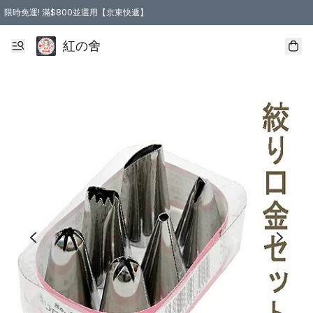
限時免運! 滿$800並選用【京東快遞】
紅の舍