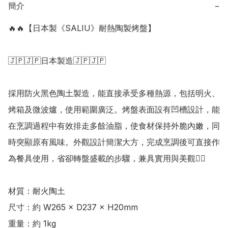
簡介
−
🔥🔥【日本製《SALIU》耐熱陶製烤盤】

🇯🇵🇯🇵日本製造🇯🇵🇯🇵

採用防火黑色陶土製造，能直接承受多種熱源，包括明火、
烤箱及微波爐，使用範圍廣泛。烤盤表面設有凹槽設計，能
在烹調過程中有效排走多餘油脂，使食材保持外脆內嫩，同
時突顯原有風味。外觀設計簡潔大方，完成烹調後可直接作
為餐具使用，省卻轉盤盛載的步驟，兼具實用與美觀👍🏻

材質：耐火陶土 

尺寸：約 W265 × D237 × H20mm 

重量：約 1kg
