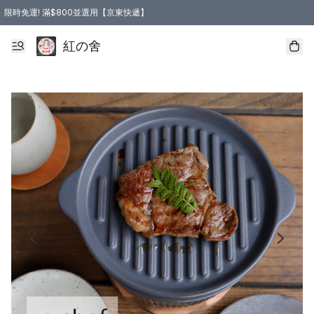
限時免運! 滿$800並選用【京東快遞】
紅の舍