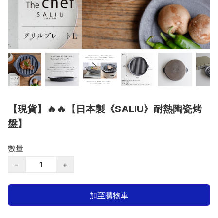
【現貨】🔥🔥【日本製《SALIU》耐熱陶瓷烤
盤】
數量
−
+
加至購物車