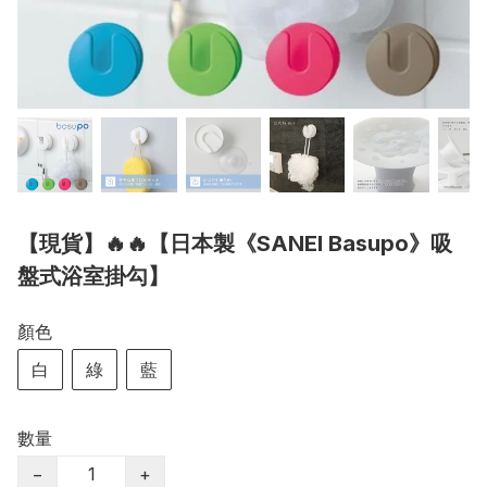
【現貨】🔥🔥【日本製《SANEI Basupo》吸
盤式浴室掛勾】
顏色
白
綠
藍
數量
−
+