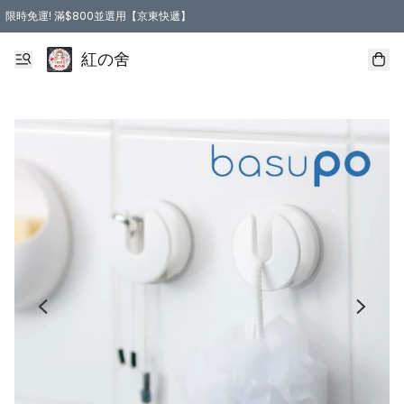
限時免運! 滿$800並選用【京東快遞】
紅の舍