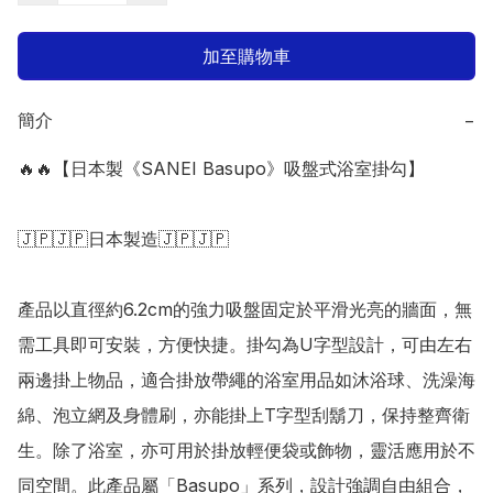
加至購物車
簡介
−
🔥🔥【日本製《SANEI Basupo》吸盤式浴室掛勾】

🇯🇵🇯🇵日本製造🇯🇵🇯🇵

產品以直徑約6.2cm的強力吸盤固定於平滑光亮的牆面，無
需工具即可安裝，方便快捷。掛勾為U字型設計，可由左右
兩邊掛上物品，適合掛放帶繩的浴室用品如沐浴球、洗澡海
綿、泡立網及身體刷，亦能掛上T字型刮鬍刀，保持整齊衛
生。除了浴室，亦可用於掛放輕便袋或飾物，靈活應用於不
同空間。此產品屬「Basupo」系列，設計強調自由組合，