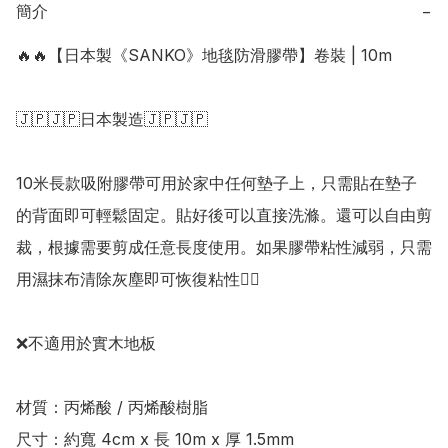
簡介
−
🔥🔥【日本製《SANKO》地毯防滑膠帶】卷裝 | 10m

🇯🇵🇯🇵日本製造🇯🇵🇯🇵

10米長款吸附膠帶可用於家中任何墊子上，只需貼在墊子
的背面即可輕鬆固定。貼好後可以直接洗滌。還可以自由剪
裁，根據需要剪成任意長度使用。如果膠帶粘性減弱，只需
用濕抹布清除灰塵即可恢復粘性👍🏻

❌不適用於實木地板

材質：丙烯酸 / 丙烯酸樹脂

尺寸：約寬 4cm x 長 10m x 厚 1.5mm
