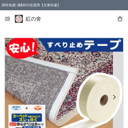
限時免運! 滿$800並選用【京東快遞】
紅の舍