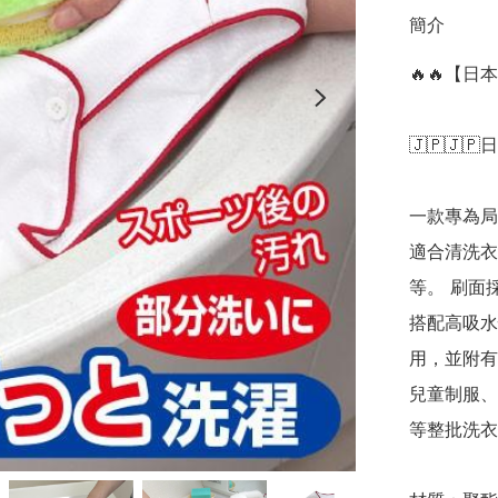
簡介
🔥🔥【日
🇯🇵🇯🇵
一款專為局
適合清洗衣
等。 刷面
搭配高吸水
用，並附有
兒童制服、
等整批洗衣，