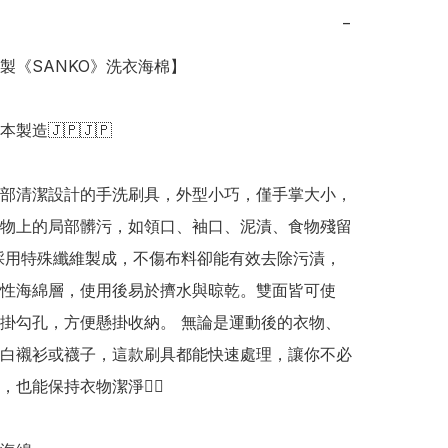
−
本製《SANKO》洗衣海棉】

日本製造🇯🇵🇯🇵

部清潔設計的手洗刷具，外型小巧，僅手掌大小，
物上的局部髒污，如領口、袖口、泥漬、食物殘留
採用特殊纖維製成，不傷布料卻能有效去除污漬，
性海綿層，使用後易於擠水與晾乾。雙面皆可使
掛勾孔，方便懸掛收納。 無論是運動後的衣物、
白襯衫或襪子，這款刷具都能快速處理，讓你不必
也能保持衣物潔淨👍🏻
