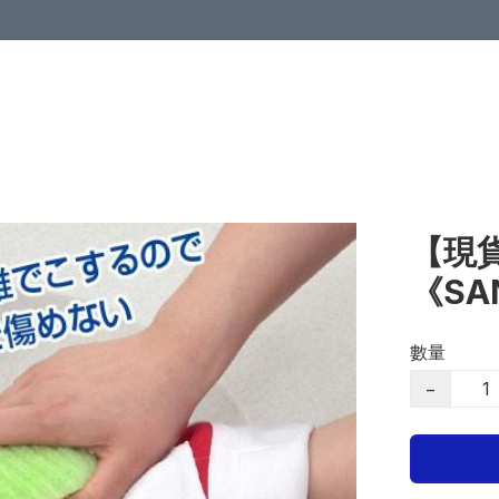
【現貨
《SA
數量
−