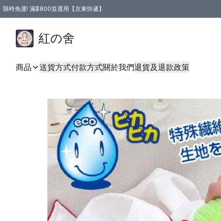
限時免運! 滿$800並選用【京東快遞】
紅の舍
商品
送貨方式
付款方式
關於我們
退貨及退款政策