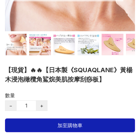
【現貨】🔥🔥【日本製《SQUAQLANE》黃楊
木浸泡橄欖角鯊烷美肌按摩刮痧板】
數量
−
+
加至購物車