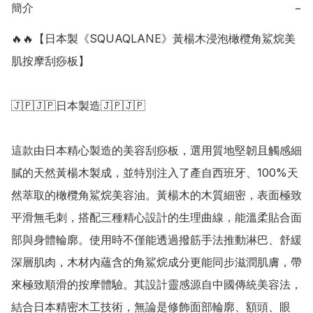
簡介
−
🔥🔥【日本製《SQUAQLANE》黃楊木浸泡橄欖角鯊烷美
肌按摩刮痧板】

🇯🇵🇯🇵日本製造🇯🇵🇯🇵

這款由日本精心製造的美容刮痧板，選用質地堅韌且觸感細
膩的天然黃楊木製成，並特別注入了產自西班牙、100%天
然萃取的橄欖角鯊烷美容油。黃楊木的木質細密，表面極致
平滑無毛刺，搭配三種精心設計的生理曲線，能溫柔貼合面
部與身體輪廓。使用時不僅能透過撥筋手法推動淋巴、舒緩
深層肌肉，木材內蘊含的角鯊烷成分更能同步滋潤肌膚，帶
來極致順滑的按摩體驗。其設計靈感源自中國傳統美容法，
結合日本精密木工技術，無論是修飾面部輪廓、額頭、眼