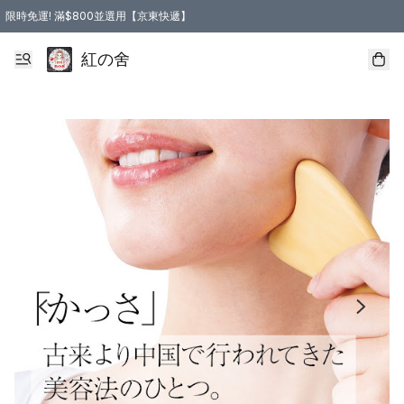
限時免運! 滿$800並選用【京東快遞】
紅の舍