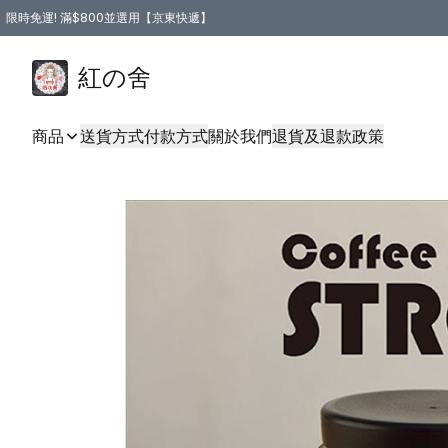
限時免運! 滿$800並選用【京東快遞】
紅の舍
商品
送貨方式
付款方式
關於我們
退貨及退款政策