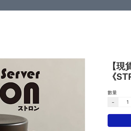
【現貨
《S
數量
−