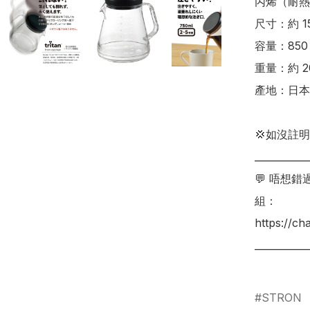
丙烯（耐熱溫
尺寸：約 150
容量：850 m
重量：約 20
產地：日本
💢如沒註
___________
💬 唔想
組：

https://c
___________
STRON