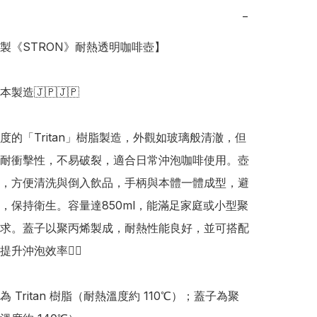
−
本製《STRON》耐熱透明咖啡壺】

日本製造🇯🇵🇯🇵

度的「Tritan」樹脂製造，外觀如玻璃般清澈，但
耐衝擊性，不易破裂，適合日常沖泡咖啡使用。壺
，方便清洗與倒入飲品，手柄與本體一體成型，避
，保持衛生。容量達850ml，能滿足家庭或小型聚
求。蓋子以聚丙烯製成，耐熱性能良好，並可搭配
升沖泡效率👍🏻

 Tritan 樹脂（耐熱溫度約 110℃）；蓋子為聚