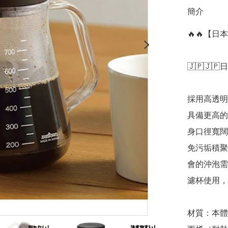
簡介
🔥🔥【日
🇯🇵🇯🇵
採用高透明
具備更高的
身口徑寬闊
免污垢積聚
會的沖泡需
濾杯使用，提
材質：本體為