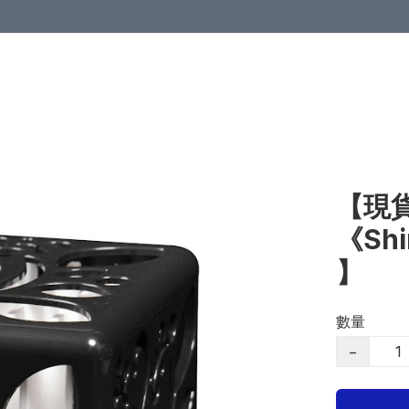
【現貨
《Sh
】
數量
−