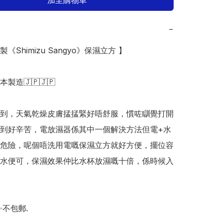
加至購物車
−
製《Shimizu Sangyo》保濕立方 】

日本製造🇯🇵🇯🇵

到，天氣乾燥皮膚掹掹緊好唔舒服，慣咗瞓覺打開
到好辛苦，電放濕器係其中一個解決方法但電+水
危險，呢個唔洗用電嘅保濕立方就好方便，擺位容
水便可，保濕效果仲比水杯放濕嘅十倍，係時候入
✨不包郵.
