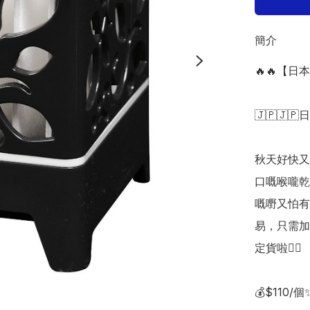
簡介
🔥🔥【日本
🇯🇵🇯🇵
秋天好快又
口嘅喉嚨乾
嘅嘢又怕有
易，只需加
定貨啦👍🏻

💰$110/個