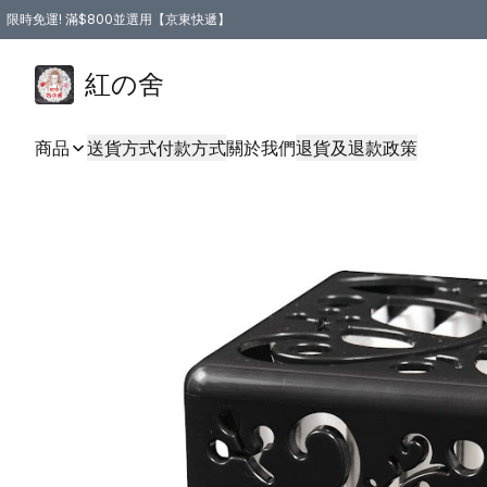
限時免運! 滿$800並選用【京東快遞】
紅の舍
商品
送貨方式
付款方式
關於我們
退貨及退款政策