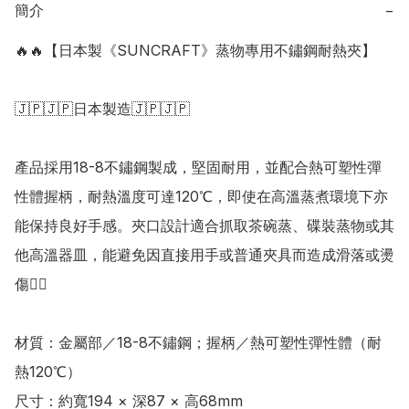
簡介
−
🔥🔥【日本製《SUNCRAFT》蒸物專用不鏽鋼耐熱夾】

🇯🇵🇯🇵日本製造🇯🇵🇯🇵

產品採用18-8不鏽鋼製成，堅固耐用，並配合熱可塑性彈
性體握柄，耐熱溫度可達120℃，即使在高溫蒸煮環境下亦
能保持良好手感。夾口設計適合抓取茶碗蒸、碟裝蒸物或其
他高溫器皿，能避免因直接用手或普通夾具而造成滑落或燙
傷👍🏻

材質：金屬部／18-8不鏽鋼；握柄／熱可塑性彈性體（耐
熱120℃） 

尺寸：約寬194 × 深87 × 高68mm 
