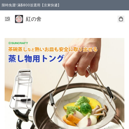
限時免運! 滿$800並選用【京東快遞】
紅の舍