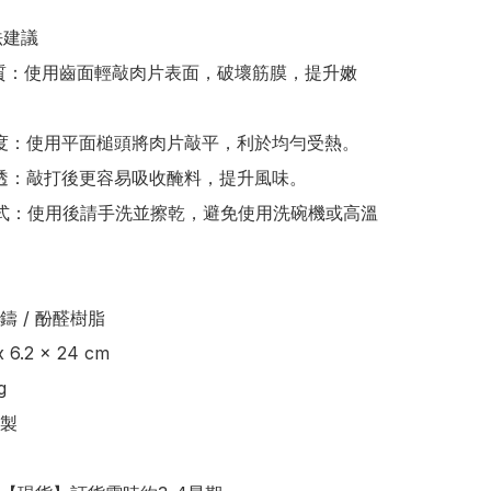
建議

化肉質：使用齒面輕敲肉片表面，破壞筋膜，提升嫩
勻厚度：使用平面槌頭將肉片敲平，利於均勻受熱。

料滲透：敲打後更容易吸收醃料，提升風味。

潔方式：使用後請手洗並擦乾，避免使用洗碗機或高溫
 / 酚醛樹脂 

 6.2 x 24 cm



製
