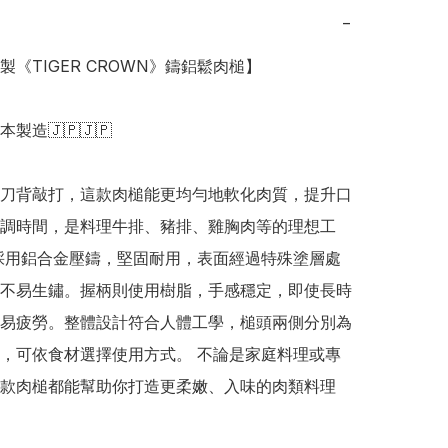
−
本製《TIGER CROWN》鑄鋁鬆肉槌】

日本製造🇯🇵🇯🇵

刀背敲打，這款肉槌能更均勻地軟化肉質，提升口
調時間，是料理牛排、豬排、雞胸肉等的理想工
採用鋁合金壓鑄，堅固耐用，表面經過特殊塗層處
不易生鏽。握柄則使用樹脂，手感穩定，即使長時
易疲勞。整體設計符合人體工學，槌頭兩側分別為
，可依食材選擇使用方式。 不論是家庭料理或專
款肉槌都能幫助你打造更柔嫩、入味的肉類料理