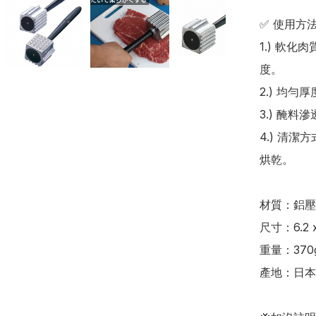
✅ 使用方法
1.) 軟
度。

2.) 均
3.) 醃
4.) 清
烘乾。

材質：鋁壓鑄
尺寸：‎6.2 x
重量：370g
產地：日本