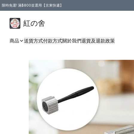
限時免運! 滿$800並選用【京東快遞】
紅の舍
商品
送貨方式
付款方式
關於我們
退貨及退款政策