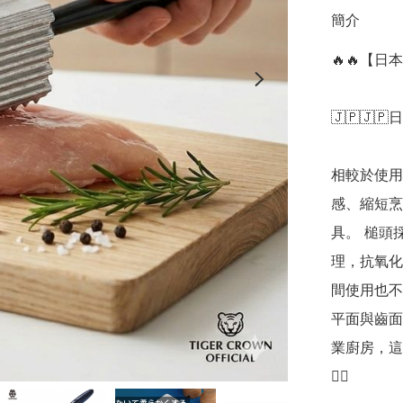
簡介
🔥🔥【日
🇯🇵🇯🇵
相較於使用
感、縮短烹
具。 槌頭
理，抗氧化
間使用也不
平面與齒面
業廚房，這
👍🏻
