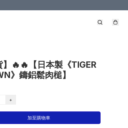
】🔥🔥【日本製《TIGER
OWN》鑄鋁鬆肉槌】
+
加至購物車