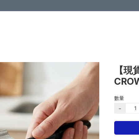
【現貨
CR
數量
−