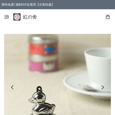
限時免運! 滿$800並選用【京東快遞】
紅の舍