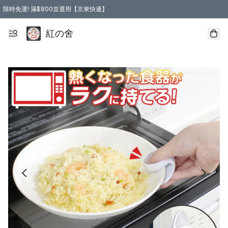
限時免運! 滿$800並選用【京東快遞】
紅の舍