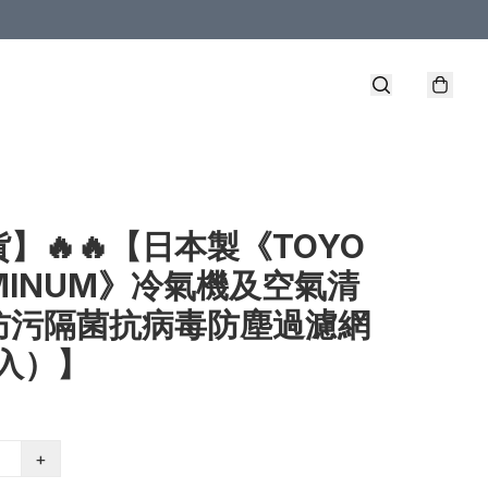
】🔥🔥【日本製《TOYO
MINUM》冷氣機及空氣清
防污隔菌抗病毒防塵過濾網
枚入）】
+