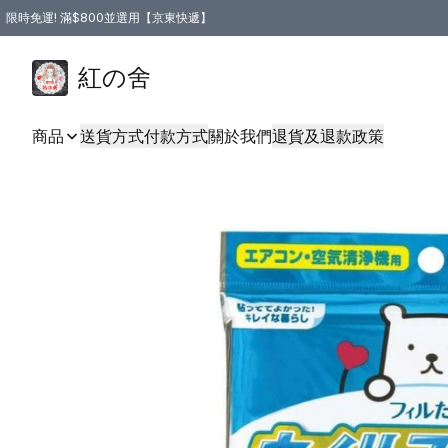
限時免運! 滿$800並選用【京東快遞】
紅の舍
商品
送貨方式
付款方式
關於我們
退貨及退款政策