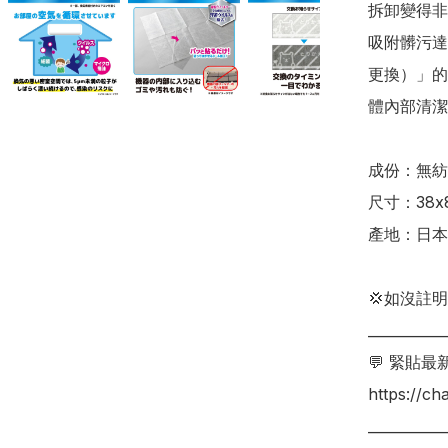
拆卸變得非
吸附髒污達
更換）」的
體內部清潔並
成份：無紡
尺寸：38x8
產地：日本

💢如沒註
___________
💬 緊貼最
https://c
___________