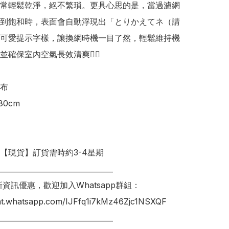
常輕鬆乾淨，絕不繁瑣。更具心思的是，當過濾網
到飽和時，表面會自動浮現出「とりかえてネ（請
可愛提示字樣，讓換網時機一目了然，輕鬆維持機
確保室內空氣長效清爽👍🏻

布

0cm

明【現貨】訂貨需時約3-4星期

________________________________

新資訊優惠，歡迎加入Whatsapp群組：

hat.whatsapp.com/IJFfq1i7kMz46Zjc1NSXQF

________________________________