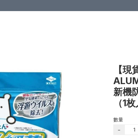
【現貨
ALU
新機
（1
數量
−