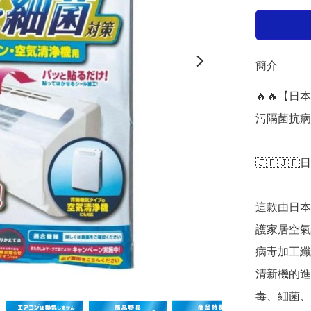
簡介
🔥🔥【日
污隔菌抗病
🇯🇵🇯🇵
這款由日本
護家居空氣
病毒加工纖
清新機的進
毒、細菌、