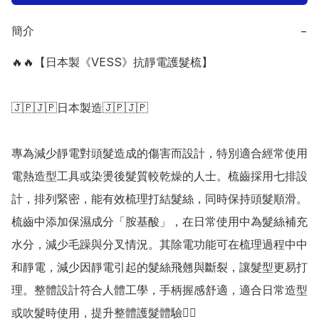
簡介
−
🔥🔥【日本製《VESS》抗靜電護髮梳】

🇯🇵🇯🇵日本製造🇯🇵🇯🇵

專為減少靜電對頭髮造成的傷害而設計，特別適合經常使用
電熱造型工具或染燙後髮質較乾燥的人士。梳齒採用七排設
計，排列緊密，能有效梳理打結髮絲，同時保持頭髮順滑。
梳齒中添加保濕成分「胺基酸」，在日常使用中為髮絲補充
水分，減少毛躁與分叉情況。其除電功能可在梳理過程中中
和靜電，減少因靜電引起的髮絲飛翹與斷裂，讓髮型更易打
理。整體設計符合人體工學，手柄握感舒適，適合日常造型
或吹髮時使用，提升整體護髮體驗👍🏻
