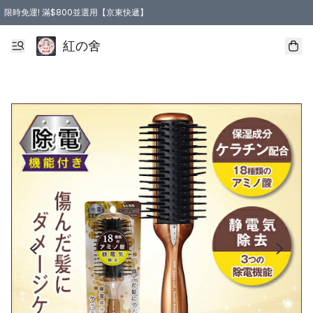
限時免運! 滿$800並選用【京東快遞】
紅の舍