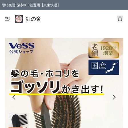
限時免運! 滿$800並選用【京東快遞】
紅の舍