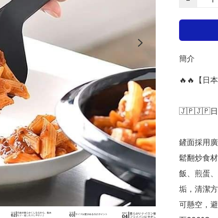
簡介
🔥🔥【日
🇯🇵🇯🇵
鏟面採用廣
鬆翻炒食材
飯、煎蛋、
垢，清潔方
可懸空，避