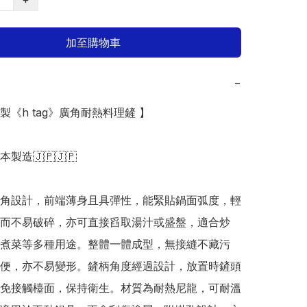
加至購物車
−
本製《h tag》廣角耐熱料理鏟 】

日本製造🇯🇵🇯🇵

角設計，前端薄身且具彈性，能緊貼鍋面弧度，輕
而不易破碎，亦可直接舀取湯汁或盛盤，適合炒
煮菜等多種用途。整體一體成型，無接縫不藏污
便，亦不易變形。鏟柄角度經過設計，放置時鏟頭
免接觸檯面，保持衛生。材質為耐熱尼龍，可耐溫