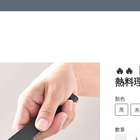
🔥
熱料理
顏色
黑
灰
數量
−