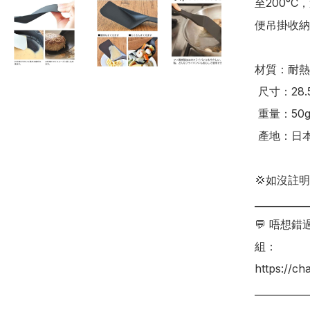
至200°
便吊掛收納👍
材質：耐熱
 尺寸：28.5×8×3.5cm（鏟面約11×8cm）

 重量：50g

 產地：日本

💢如沒註
___________
💬 唔想
組：

https://c
___________